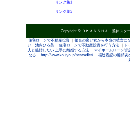
リンク集1
リンク集3
Copyright ©
ＯＫＡＮＳＨＡ 整体スク
住宅ローンで不動産投資
｜
都合の良い女から本命の彼女に
い 池内ひろ美
｜
住宅ローンで不動産投資を行う方法
｜
ド
夫と離婚したい 上手に離婚する方法
｜
マイホームローン資
なる
｜
http://www.koujyo.jp/bestseller/
｜
福辻鋭記の腱鞘炎