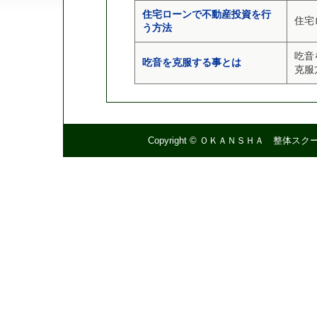
住宅ローンで不動産投資を行
住宅
う方法
吃音
吃音を克服する事とは
克服
Copyright ©
ＯＫＡＮＳＨＡ 整体スク