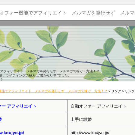
オファー機能でアフィリエイト メルマガを発行せず メルマ
アフィリエイト メルマガを発行せず メルマガで稼ぐ 方法！？
法、ライティングの極みは"書かない事"でした。
？
自動で稼げる権利です。これは・・・。
えのあなたへ。
機能でアフィリエイト メルマガを発行せず メルマガで稼ぐ 方法！？
> リンク > リンク
さい。
ァー アフィリエイト
自動オファー アフィリエイト
婚
上手に離婚
w.koujyo.jp/
http://www.koujyo.jp/