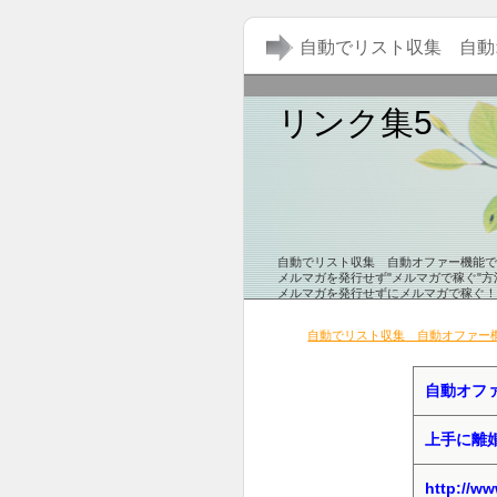
自動でリスト収集 自動
リンク集5
自動でリスト収集 自動オファー機能で
メルマガを発行せず"メルマガで稼ぐ"方
メルマガを発行せずにメルマガで稼ぐ！
感染的にリストがガンガン集まる仕組み
メルマガアフィリはもう古い！っとお考
自動でリスト収集 自動オファー
ネットビジネス初心者の人こそご覧くだ
土台作りには最高かも知れません。
自動オフ
上手に離
http://ww