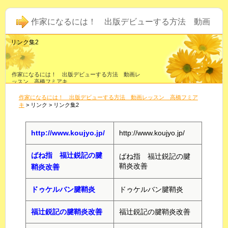
作家になるには！ 出版デビューする方法 動画
リンク集2
レッスン 高橋フミアキ
作家になるには！ 出版デビューする方法 動画レ
ッスン 高橋フミアキ
あなたは、本を出版したいと考えておられますか？
本を出版するにあたり、書籍の企画を考えたり、１
作家になるには！ 出版デビューする方法 動画レッスン 高橋フミア
冊分の原稿が書けるかどうか？
キ
> リンク > リンク集2
出版社とのコネをどうするのか、出版デビューをす
すめるのはどうしたらよいのか悩みますね。
出版デビューする方法 動画レッスンは、作家にな
りたいあなたの悩みが一気に吹き飛んでいきます。
http://www.koujyo.jp/
http://www.koujyo.jp/
ばね指 福辻鋭記の腱
ばね指 福辻鋭記の腱
鞘炎改善
鞘炎改善
ドゥケルバン腱鞘炎
ドゥケルバン腱鞘炎
福辻鋭記の腱鞘炎改善
福辻鋭記の腱鞘炎改善